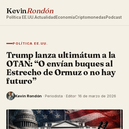
Kevin
Rondón
Política EE.UU.
Actualidad
Economía
Criptomonedas
Podcast
POLÍTICA EE.UU.
Trump lanza ultimátum a la
OTAN: “O envían buques al
Estrecho de Ormuz o no hay
futuro”
Kevin Rondón
· Periodista · Editor
· 16 de marzo de 2026